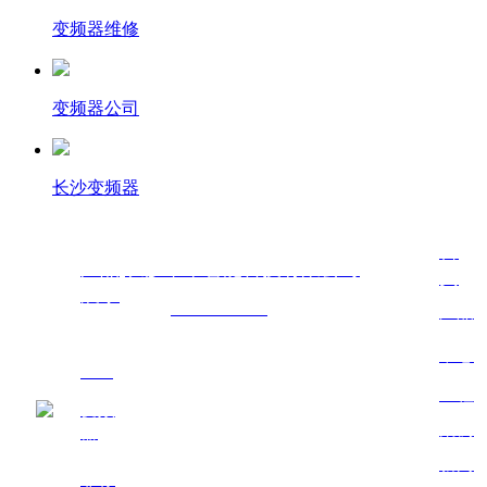
变频器维修
变频器公司
长沙变频器
首
产品
长沙昂卓智能科技有限公司
页
展示
网址：
www.hnazzn.cn
产品
联系人：彭先生
中心
PLC
联系电话：18508460973
工程
变频
公司地址：湖南省长沙市天心区大托铺
案例
器
扫一扫,
街道桂花井村561号房屋(马厂坪组)
新闻
了解更
非标