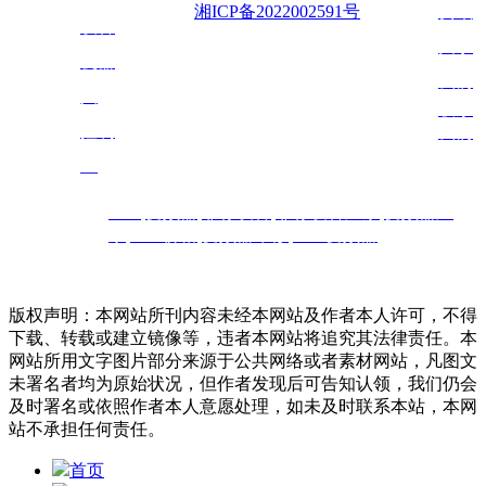
多
备案号：
湘ICP备2022002591号
资讯
设备
技术
支持：铭炎网络
关于
机器
我们
人
联系
控制
我们
室
PLC
,
变频器
,
非标设
备
,
非标设备厂家
,
变频器
厂
热门搜索：
家
,
PLC价格
,
变
频器维修
,
PLC变频器
长沙,湖南,岳阳/常德/株洲/湘潭/衡阳/邵阳/张家界
版权声明：本网站所刊内容未经本网站及作者本人许可，不得
下载、转载或建立镜像等，违者本网站将追究其法律责任。本
网站所用文字图片部分来源于公共网络或者素材网站，凡图文
未署名者均为原始状况，但作者发现后可告知认领，我们仍会
及时署名或依照作者本人意愿处理，如未及时联系本站，本网
站不承担任何责任。
首页