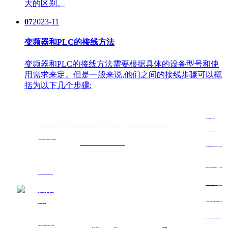
大的区别。
07
2023-11
变频器和PLC的接线方法
变频器和PLC的接线方法需要根据具体的设备型号和使
用需求来定。但是一般来说,他们之间的接线步骤可以概
括为以下几个步骤:
首
产品
长沙昂卓智能科技有限公司
页
展示
网址：
www.hnazzn.cn
产品
联系人：彭先生
中心
PLC
联系电话：18508460973
工程
变频
公司地址：湖南省长沙市天心区大托铺
案例
器
扫一扫,
街道桂花井村561号房屋(马厂坪组)
新闻
了解更
非标