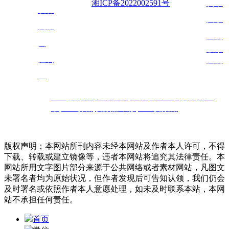
多
备案号：
湘ICP备2022002591号
资讯
设备
技术
支持：铭炎网络
关于
机器
我们
人
联系
控制
我们
室
PLC
,
变频器
,
非标设
备
,
非标设备厂家
,
变频器
厂
热门搜索：
家
,
PLC价格
,
变
频器维修
,
PLC变频器
长沙,湖南,岳阳/常德/株洲/湘潭/衡阳/邵阳/张家界
版权声明：本网站所刊内容未经本网站及作者本人许可，不得
下载、转载或建立镜像等，违者本网站将追究其法律责任。本
网站所用文字图片部分来源于公共网络或者素材网站，凡图文
未署名者均为原始状况，但作者发现后可告知认领，我们仍会
及时署名或依照作者本人意愿处理，如未及时联系本站，本网
站不承担任何责任。
首页