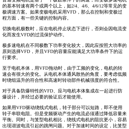
的基本转速有两个或两个以上，如2/4、4/6、4/6/12等常见的变
极调速方案。如果变极电机采用VFD，那么在控制和变极过
程方面，有一些关键的控制内容。
切换电机极数时，应在电机停止状态下进行，否则会因电流变
化而发生VFD的过流保护动作。
极多速电机在不同极数下功率变化较大，因此应按照大功率的
原则选择VFD，并且VFD的容量应能满足大功率条件下的运
行要求。
至于电机本体，用VFD拖动时，由于工频的变化，电机的转
速会有很大的变化。从电机本体通风散热的角度，要考虑低频
时绕组温升的符合性和高速时转动部件机械强度的符合性。
对于具备防爆特性的VFD、应与电机本体集成在一起进行防
爆设计，并经过必要的验证后才能使用。
如果用VFD驱动绕线式电机，转子部分可以短路，即不使用
转子串联电阻。但是变频驱动产生的电流必须通过降低容量来
平衡。同时，与笼型电机相比，绕线式电机的阻抗更小，容易
出现谐波电流引起的跳闸问题。对于加速时间的设定，比笼型