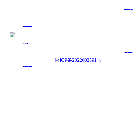
展示
网址：
www.hnazzn.cn
产品
联系人：彭先生
中心
PLC
联系电话：18508460973
工程
变频
公司地址：湖南省长沙市天心区大托铺
案例
器
扫一扫,
街道桂花井村561号房屋(马厂坪组)
新闻
了解更
非标
多
备案号：
湘ICP备2022002591号
资讯
设备
技术
支持：铭炎网络
关于
机器
我们
人
联系
控制
我们
室
PLC
,
变频器
,
非标设
备
,
非标设备厂家
,
变频器
厂
热门搜索：
家
,
PLC价格
,
变
频器维修
,
PLC变频器
长沙,湖南,岳阳/常德/株洲/湘潭/衡阳/邵阳/张家界